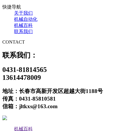
快捷导航
关于我们
机械自动化
机械百科
联系我们
CONTACT
联系我们：
0431-81814565
13614478009
地址：长春市高新开发区超越大街1188号
传真：0431-85810581
信箱：jltkxs@163.com
机械百科