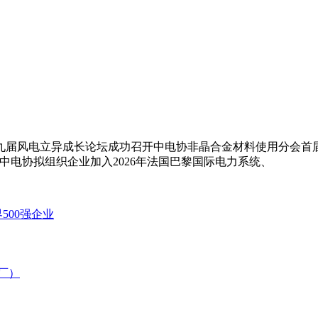
九届风电立异成长论坛成功召开中电协非晶合金材料使用分会首
6）中电协拟组织企业加入2026年法国巴黎国际电力系统、
500强企业
厂）