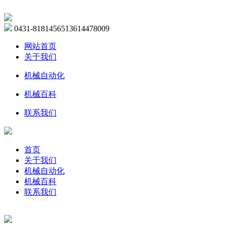
0431-81814565
13614478009
网站首页
关于我们
机械自动化
机械百科
联系我们
首页
关于我们
机械自动化
机械百科
联系我们