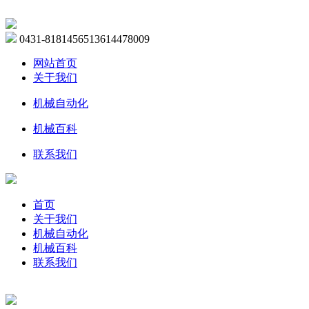
0431-81814565
13614478009
网站首页
关于我们
机械自动化
机械百科
联系我们
首页
关于我们
机械自动化
机械百科
联系我们