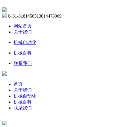
0431-81814565
13614478009
网站首页
关于我们
机械自动化
机械百科
联系我们
首页
关于我们
机械自动化
机械百科
联系我们