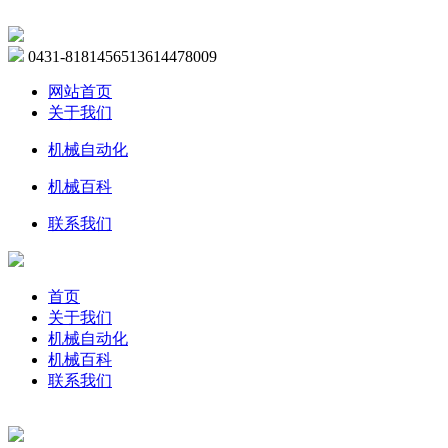
0431-81814565
13614478009
网站首页
关于我们
机械自动化
机械百科
联系我们
首页
关于我们
机械自动化
机械百科
联系我们