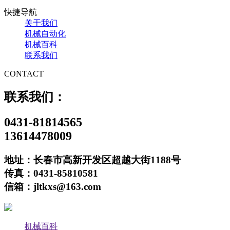
快捷导航
关于我们
机械自动化
机械百科
联系我们
CONTACT
联系我们：
0431-81814565
13614478009
地址：长春市高新开发区超越大街1188号
传真：0431-85810581
信箱：jltkxs@163.com
机械百科