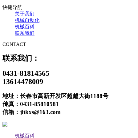
快捷导航
关于我们
机械自动化
机械百科
联系我们
CONTACT
联系我们：
0431-81814565
13614478009
地址：长春市高新开发区超越大街1188号
传真：0431-85810581
信箱：jltkxs@163.com
机械百科