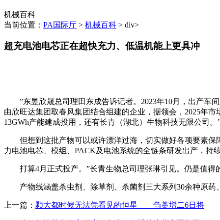
机械百科
当前位置：
PA国际厅
>
机械百科
> div>
超充电池电芯正在超快充力、低温机能上更具冲
”东昱欣晟总司理田东成告诉记者。2023年10月，出产车间
由欣旺达集团取春风集团结合组建的企业，据领会，2025年市场
13GWh产能建成投用，还有长青（湖北）生物科技无限公司
但想到这批产物可以或许漂洋过海，切实做好各项要素保障，本
力电池电芯、模组、PACK及电池系统的全链条研发出产，持
打算4月正式投产。”长青生物总司理张琳引见。仍是值得的
产物线涵盖杀虫剂、除草剂、杀菌剂三大系列30余种原药、1
上一篇：
颗大都时候无法凭看见的恒星——刍藁增二6日将