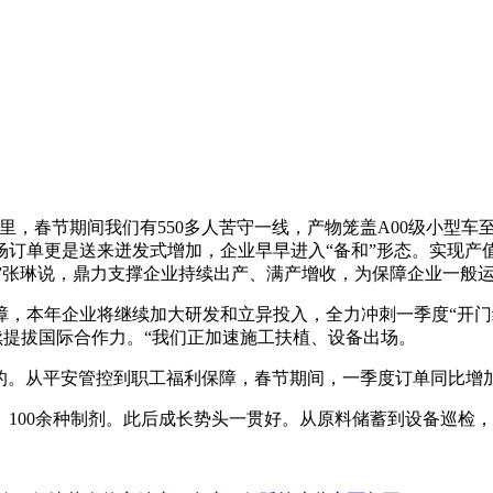
里，春节期间我们有550多人苦守一线，产物笼盖A00级小型车
订单更是送来迸发式增加，企业早早进入“备和”形态。实现产值3
。”张琳说，鼎力支撑企业持续出产、满产增收，为保障企业一般运
年企业将继续加大研发和立异投入，全力冲刺一季度“开门红”
续提拔国际合作力。“我们正加速施工扶植、设备出场。
。从平安管控到职工福利保障，春节期间，一季度订单同比增加1
00余种制剂。此后成长势头一贯好。从原料储蓄到设备巡检，自