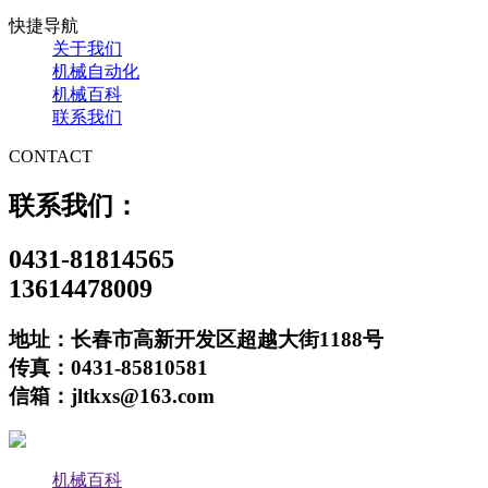
快捷导航
关于我们
机械自动化
机械百科
联系我们
CONTACT
联系我们：
0431-81814565
13614478009
地址：长春市高新开发区超越大街1188号
传真：0431-85810581
信箱：jltkxs@163.com
机械百科