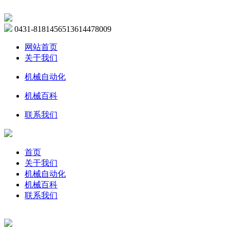
0431-81814565
13614478009
网站首页
关于我们
机械自动化
机械百科
联系我们
首页
关于我们
机械自动化
机械百科
联系我们