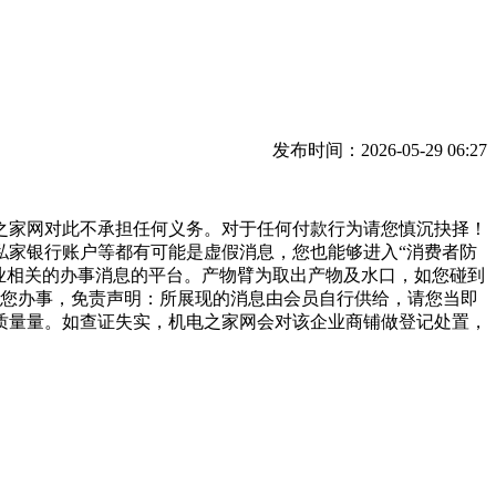
发布时间：2026-05-29 06:27
家网对此不承担任何义务。对于任何付款行为请您慎沉抉择！
私家银行账户等都有可能是虚假消息，您也能够进入“消费者防
业相关的办事消息的平台。产物臂为取出产物及水口，如您碰到
为您办事，免责声明：所展现的消息由会员自行供给，请您当即
质量量。如查证失实，机电之家网会对该企业商铺做登记处置，