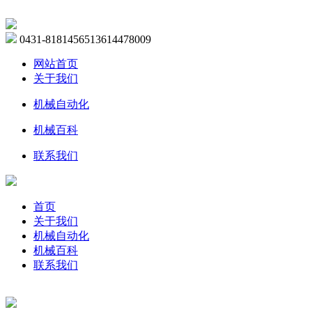
0431-81814565
13614478009
网站首页
关于我们
机械自动化
机械百科
联系我们
首页
关于我们
机械自动化
机械百科
联系我们