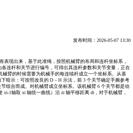
发布时间：2026-05-07 13:30
的偏置没有表现出来，基于此准绳，按照机械臂的布局和连杆坐标系，
们起首为各连杆和关节进行编号，可得出其连杆参数和关节变量，正在
在阐发机械臂的时候需要为机械手的每连续杆成立一个坐标系。从基
暗示：可按照改良的 D－H 示法，前 3 个关节确定手腕参考
节组合而成。对机械臂成立坐标系。该机械臂 6 个关节都是动
-1轴取 xi 轴统一曲线）沿 zi 轴平移距离 di，对于机械臂，