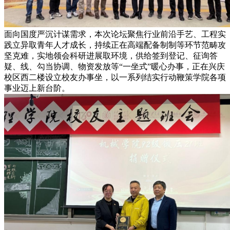
面向国度严沉计谋需求，本次论坛聚焦行业前沿手艺、工程实
践立异取青年人才成长，持续正在高端配备制制等环节范畴攻
坚克难，实地领会科研进展取环境，供给签到登记、征询答
疑、线、勾当协调、物资发放等“一坐式”暖心办事，正在兴庆
校区西二楼设立校友办事坐，以一系列结实行动鞭策学院各项
事业迈上新台阶。