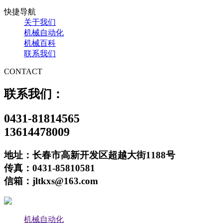
快捷导航
关于我们
机械自动化
机械百科
联系我们
CONTACT
联系我们：
0431-81814565
13614478009
地址：长春市高新开发区超越大街1188号
传真：0431-85810581
信箱：jltkxs@163.com
机械自动化