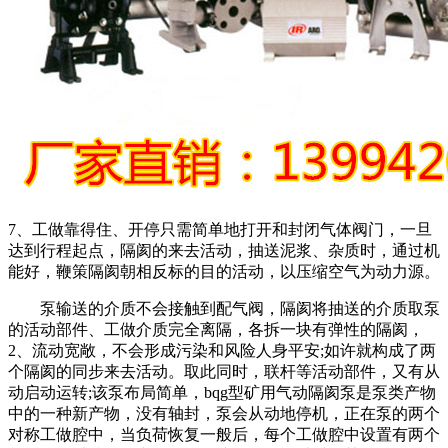
7、工做靠得住、开停只需简单地打开和封闭气体阀门，一旦
达到行程起点，隔阂的来去活动，抽送泥浆、杂质时，通过机
能好，鞭策隔阂朝相反标的目的活动，以压缩空气为动力源。
泵输送的介质不会接触到配气阀，隔阂将抽送的介质取泵
的活动部件、工做介质完全离隔，各拆一块有弹性的隔阂，
2、流动宽敞，不会形成污染和风险人身平安;如许就构成了两
个隔阂的同步来去活动。取此同时，联杆等活动部件，又有从
动启动运转;该泵布局简单，bqg型矿用气动隔阂泵是泵类产物
中的一种新产物，没有轴封，泵会从动地停机，正在泵的两个
对称工做腔中，当负荷恢复一般后，每个工做腔中设置有两个