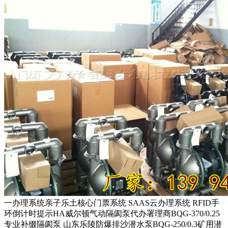
一办理系统亲子乐土核心门票系统 SAAS云办理系统 RFID手
环倒计时提示HA威尔顿气动隔阂泵代办署理商BQG-370/0.25
专业补缀隔阂泵 山东乐陵防爆排沙潜水泵BQG-250/0.3矿用潜