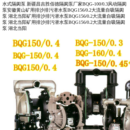
水式隔阂泵 新疆昌吉胜佰德隔阂泵厂家BQG-100/0.3风动隔阂
泵安徽黄山矿用排沙排污潜水泵BQG156/0.2大流量自吸隔阂
泵 湖北当阳矿用排沙排污潜水泵BQG156/0.2大流量自吸隔阂
泵 湖北当阳矿用排沙排污潜水泵BQG156/0.2大流量自吸隔阂
泵 湖北当阳