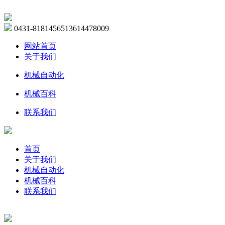
0431-81814565
13614478009
网站首页
关于我们
机械自动化
机械百科
联系我们
首页
关于我们
机械自动化
机械百科
联系我们