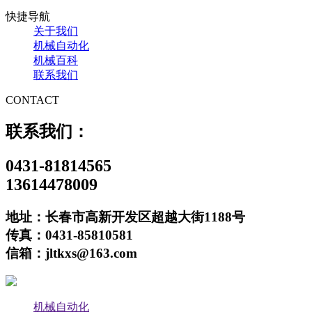
快捷导航
关于我们
机械自动化
机械百科
联系我们
CONTACT
联系我们：
0431-81814565
13614478009
地址：长春市高新开发区超越大街1188号
传真：0431-85810581
信箱：jltkxs@163.com
机械自动化