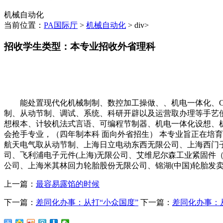
机械自动化
当前位置：
PA国际厅
>
机械自动化
> div>
招收学生类型：本专业招收外省理科
能处置现代化机械制制、数控加工操做、、机电一体化、CA
制、从动节制、调试、系统、科研开辟以及运营取办理等手艺
想根本、计较机法式言语、可编程节制器、机电一体化设想、机
会抢手专业，（四年制本科 面向外省招生） 本专业旨正在培
航天电气取从动节制、上海日立电动东西无限公司、上海西门子
司、飞利浦电子元件(上海)无限公司、艾维尼尔森工业紧固
公司、上海米其林回力轮胎股份无限公司、锦湖(中国)轮胎发
上一篇：
最容易露馅的时候
下一篇：
差同化办事：从打“小众国度”
下一篇：
差同化办事：