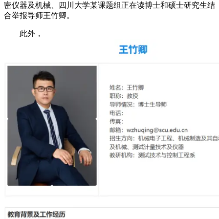
密仪器及机械、四川大学某课题组正在读博士和硕士研究生结
合举报导师王竹卿。
此外，