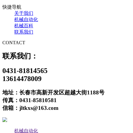
快捷导航
关于我们
机械自动化
机械百科
联系我们
CONTACT
联系我们：
0431-81814565
13614478009
地址：长春市高新开发区超越大街1188号
传真：0431-85810581
信箱：jltkxs@163.com
机械自动化