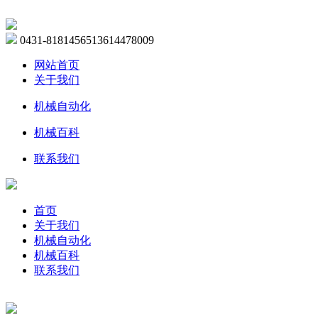
0431-81814565
13614478009
网站首页
关于我们
机械自动化
机械百科
联系我们
首页
关于我们
机械自动化
机械百科
联系我们