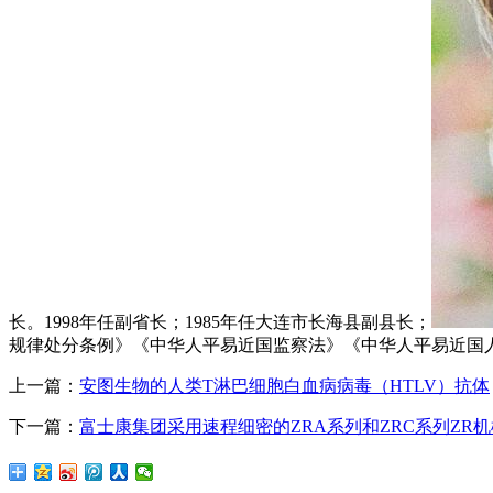
长。1998年任副省长；1985年任大连市长海县副县长；
规律处分条例》《中华人平易近国监察法》《中华人平易近国
上一篇：
安图生物的人类T淋巴细胞白血病病毒（HTLV）抗体
下一篇：
富士康集团采用速程细密的ZRA系列和ZRC系列ZR机