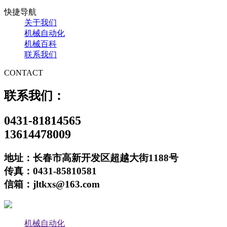
快捷导航
关于我们
机械自动化
机械百科
联系我们
CONTACT
联系我们：
0431-81814565
13614478009
地址：长春市高新开发区超越大街1188号
传真：0431-85810581
信箱：jltkxs@163.com
机械自动化