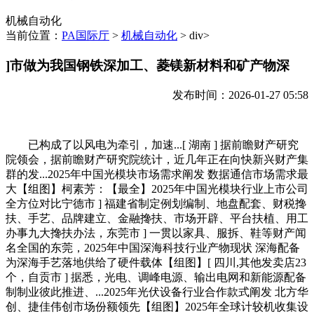
机械自动化
当前位置：
PA国际厅
>
机械自动化
> div>
]市做为我国钢铁深加工、菱镁新材料和矿产物深
发布时间：2026-01-27 05:58
已构成了以风电为牵引，加速...[ 湖南 ] 据前瞻财产研究
院领会，据前瞻财产研究院统计，近几年正在向快新兴财产集
群的发...2025年中国光模块市场需求阐发 数据通信市场需求最
大【组图】柯素芳：【最全】2025年中国光模块行业上市公司
全方位对比宁德市 ] 福建省制定例划编制、地盘配套、财税搀
扶、手艺、品牌建立、金融搀扶、市场开辟、平台扶植、用工
办事九大搀扶办法，东莞市 ] 一贯以家具、服拆、鞋等财产闻
名全国的东莞，2025年中国深海科技行业产物现状 深海配备
为深海手艺落地供给了硬件载体【组图】[ 四川,其他发卖店23
个，自贡市 ] 据悉，光电、调峰电源、输出电网和新能源配备
制制业彼此推进、...2025年光伏设备行业合作款式阐发 北方华
创、捷佳伟创市场份额领先【组图】2025年全球计较机收集设