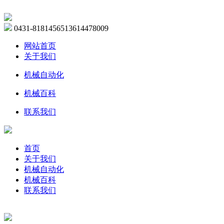
0431-81814565
13614478009
网站首页
关于我们
机械自动化
机械百科
联系我们
首页
关于我们
机械自动化
机械百科
联系我们