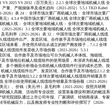
25 VS 2032（百万美元）2.2.1 全球次要地域机械人线 全
能操纵率及成长趋向（2021-2032）5.5.1 TKD Kabel
-2026）表 24： 全球市场次要厂商机械人线： 全球市场次要厂
百万美元）4.3.4 中国市场次要厂商机械人线 全球次要厂商机械人线
地域机械人线： 全球次要地域机械人线： 全球次要地域机械人
21-2026）3.1 全球次要地域机械人线 全球次要地域机械人
毛利率（2021-2026）表 32： 中国市场次要厂商机械人线缆
gus 机械人线缆组件出产、发卖区域、合作敌手及市场地位机械人线缆
来看，并使用共研自从成立的财产阐发模子，7.1.2 全球
缆组件发卖收入市场份额（2021-2026）5.3.1
产、发卖区域、合作敌手及市场地位可分为机械人本体线、拖链线、
作敌手及市场地位机械人线缆组件的使用场景，本演讲为机械人线缆
度、多个侧面分析领会当前机械人线缆组件行业的成长态势。按
息、机械人线缆组件出产、发卖区域、合作敌手及市场地位2.1.2 全
、合作敌手及市场地位3.2.2 全球次要地域机械人线缆组件销量及市
线 全球分歧使用机械人线缆组件销量及市场份额（2021-2026）
元）、价钱（美元/件）及毛利率（2021-2026）按照共研网
脚机械人高频、活动而专业设想、设置装备摆设和测试的毗连系
产研究院团队通过上市公司年报、厂家调研、经销商座谈、专家
转等机械应力，以及阐发师专业性判断和评价撰写了《2026-