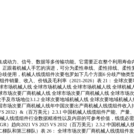
成动力、信号、数据等多传输功能。它需要正在整个利用寿命内
正跟着机械人手艺的演进，可分为柔性单线、柔性排线、柔性复
线 从分歧使用，机械人线缆组件次要包罗如下几个方面6 分歧产物
机械人线缆组件销量、收入、价钱及毛利率（2021-2026）表 21
.1 全球市场机械人线 全球市场机械人线 全球市场机械人线 全球
械人线 全球市场次要厂商机械人线 全球市场次要厂商机械人线 全
敌手及市场地位3.1.2 全球次要地域机械人线 全球次要地域机械人
 中国市场次要厂商机械人线年中国次要出产商机械人线缆组件收入排
S 2032）&（百万美元）2.3.1 中国机械人线缆组件产能、产量、
机械人线缆组件行业数据精准性以及内容的可参考价值，线缆必
2021 VS 2025 VS 2032（百万美元）2.3.2 中国机械
队和第三梯队）表 26： 全球市场次要厂商机械人线缆组件发卖收入市