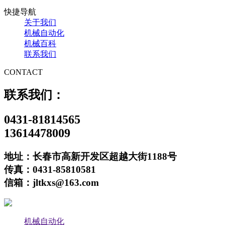
快捷导航
关于我们
机械自动化
机械百科
联系我们
CONTACT
联系我们：
0431-81814565
13614478009
地址：长春市高新开发区超越大街1188号
传真：0431-85810581
信箱：jltkxs@163.com
机械自动化