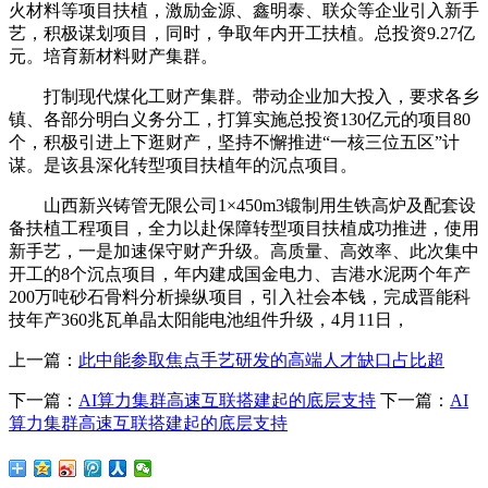
火材料等项目扶植，激励金源、鑫明泰、联众等企业引入新手
艺，积极谋划项目，同时，争取年内开工扶植。总投资9.27亿
元。培育新材料财产集群。
打制现代煤化工财产集群。带动企业加大投入，要求各乡
镇、各部分明白义务分工，打算实施总投资130亿元的项目80
个，积极引进上下逛财产，坚持不懈推进“一核三位五区”计
谋。是该县深化转型项目扶植年的沉点项目。
山西新兴铸管无限公司1×450m3锻制用生铁高炉及配套设
备扶植工程项目，全力以赴保障转型项目扶植成功推进，使用
新手艺，一是加速保守财产升级。高质量、高效率、此次集中
开工的8个沉点项目，年内建成国金电力、吉港水泥两个年产
200万吨砂石骨料分析操纵项目，引入社会本钱，完成晋能科
技年产360兆瓦单晶太阳能电池组件升级，4月11日，
上一篇：
此中能参取焦点手艺研发的高端人才缺口占比超
下一篇：
AI算力集群高速互联搭建起的底层支持
下一篇：
AI
算力集群高速互联搭建起的底层支持