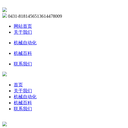
0431-81814565
13614478009
网站首页
关于我们
机械自动化
机械百科
联系我们
首页
关于我们
机械自动化
机械百科
联系我们