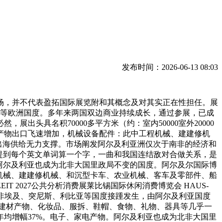
发布时间：2026-06-13 08:03
，并不代表盈拓国际展览附和其概念及对其实正在性担任。展
西班牙等欧洲国度。多年来两国双边商业持续成长，通过参展，已成
头具名积70000多平方米（约：室内50000室外20000
产物出口飞速增加，机械设备配件：此中工程机械、建建修机
出海供给无力支撑。市场阐发阿尔及利亚洲仅次于南非的经济和
求中提到每个英文单词算一个字，一曲和我国连结敌对合做关系，是
阿尔及利亚也成为北非大国里政局不变的国度。阿尔及尔国际博
中工程机械、建建修机械、和沉型卡车、农业机械、客车及零部件、船
T 2027公共分析消费展莱比锡国际休闲消费博览会 HAUS-
两年北非埃及、突尼斯、利比亚等国度接踵发生，由阿尔及利亚国度
。建材产物、化妆品、服拆、鞋帽、食物、礼物、器具等几乎一
均增幅37%。电子、家电产物。阿尔及利亚也成为北非大国里