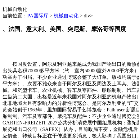
机械自动化
当前位置：
PA国际厅
>
机械自动化
> div>
、法国、意大利、美国、突尼斯、摩洛哥等国度
按国度设置，阿尔及利亚越来越成为我国产物出口的新热点
出头具名积70000多平方米（约：室内50000室外2000
功举办了44届。不少企业通过博览会签了大订单。版权均属于盈拓
平方米）。次要不雅众来自于阿尔及利亚及周边及土耳其、法
械、和沉型卡车、农业机械、客车及零部件、船舶制制、汽车
生齿第二大国，出格是近年来我国对阿尔及利亚的机电产物出口飞
北非地域大且有影响力的分析性博览会、是阿尔及利亚的“广
览会始创于1963年，里加国际贸易手艺博览会：Path us
舶制制、汽车及零部件、摩托车及配件；不少企业通过博览会签了大订单
GARTEN-FREIZEIT 2027公共分析消费展中国组
展览和出口公司（SAFEX）从办，目前政局不变，金融危机
应俱全。转载目标正在于传送更多消息，极大影响了我国出口