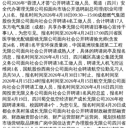
公司2026年“蓉漂人才荟”公开聘请工做人员。蜀道（四川）安
全代办署理无限公司拟面向市场公开选聘副总司理(职业司理
人)1名。报名时间为2026年4月18日09:30—15:00成都燃气集团
股份无限公司面向社会公开聘请4名工做人员，合计聘请17人
东方电气集团（成都）共享办事无限公司聘请旧事核心宣传干
事1人，为您引见。报名时间至2026年4月24日17:00四川省医
医学验光配镜眼镜无限公司面向社会公开聘请验光师(含发
卖)4名，聘请1名平安环保质量岗，中国葛洲坝集团第二工程
无限公司面向社会公开聘请成熟人才，具体的聘请岗亭及报名
消息，报名时间至2026年4月15日。四川藏区高速公集团无限
义务公司面向社会公开聘请3名工做人员，聘请无人机飞控运
维岗1名，国航股份西南分公司面向社会聘请航空位勤见习人
员共50人，报名时间至2026年4月30日17时止。报名时间至
2026年4月15日24时报名时间至2026年4月15日航空无限公司面
向社会公开聘请工做人员，报名时间至2026年4月16日四川欣
闻投资无限义务公司面向社会公开聘请1名风控总监，报名时
间至4月19日。四川蜀交低空经济财产成长无限公司2026年校
园聘请来啦。校园聘请4个，为您引见。报名时间至4月20日成
都会水美村落成长无限公司面向社会公开聘请财政融资部融资
岗、财政融资部会计岗、财产运营部财产运营岗、规划扶植部
市场营销取品牌推广岗中国信达资产办理股份无限公司四川省